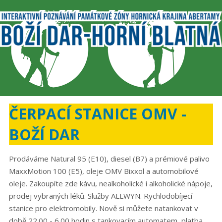
ČERPACÍ STANICE OMV -
BOŽÍ DAR
Prodáváme Natural 95 (E10), diesel (B7) a prémiové palivo
MaxxMotion 100 (E5), oleje OMV Bixxol a automobilové
oleje. Zakoupíte zde kávu, nealkoholické i alkoholické nápoje,
prodej vybraných léků. Služby ALLWYN. Rychlodobíjecí
stanice pro elektromobily. Nově si můžete natankovat v
době 22.00 - 6.00 hodin s tankovacím automatem, platba