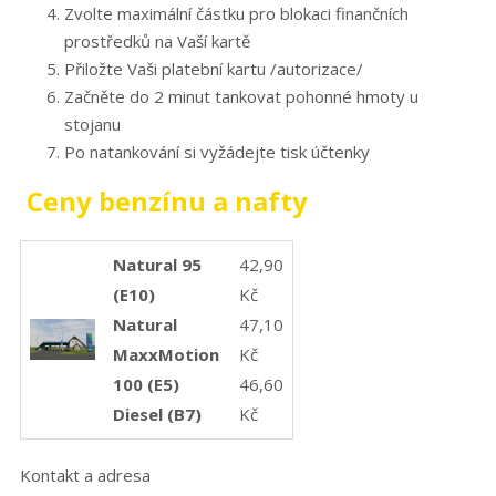
⁠Zvolte maximální částku pro blokaci finančních
prostředků na Vaší kartě
Přiložte Vaši platební kartu /autorizace/
Začněte do 2 minut tankovat pohonné hmoty u
stojanu
Po natankování si vyžádejte tisk účtenky
Ceny benzínu a nafty
Natural 95
42,90
(E10)
Kč
Natural
47,10
MaxxMotion
Kč
100 (E5)
46,60
Diesel (B7)
Kč
Kontakt a adresa