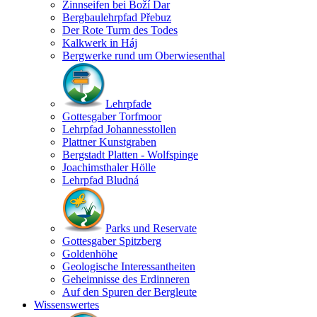
Zinnseifen bei Boží Dar
Bergbaulehrpfad Přebuz
Der Rote Turm des Todes
Kalkwerk in Háj
Bergwerke rund um Oberwiesenthal
Lehrpfade
Gottesgaber Torfmoor
Lehrpfad Johannesstollen
Plattner Kunstgraben
Bergstadt Platten - Wolfspinge
Joachimsthaler Hölle
Lehrpfad Bludná
Parks und Reservate
Gottesgaber Spitzberg
Goldenhöhe
Geologische Interessantheiten
Geheimnisse des Erdinneren
Auf den Spuren der Bergleute
Wissenswertes