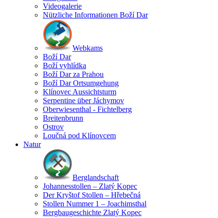
Videogalerie
Nützliche Informationen Boží Dar
Webkams
Boží Dar
Boží vyhlídka
Boží Dar za Prahou
Boží Dar Ortsumgehung
Klínovec Aussichtsturm
Serpentine über Jáchymov
Oberwiesenthal - Fichtelberg
Breitenbrunn
Ostrov
Loučná pod Klínovcem
Natur
Berglandschaft
Johannesstollen – Zlatý Kopec
Der Kryštof Stollen – Hřebečná
Stollen Nummer 1 – Joachimsthal
Bergbaugeschichte Zlatý Kopec