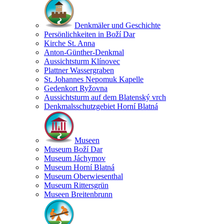
Denkmäler und Geschichte
Persönlichkeiten in Boží Dar
Kirche St. Anna
Anton-Günther-Denkmal
Aussichtsturm Klínovec
Plattner Wassergraben
St. Johannes Nepomuk Kapelle
Gedenkort Ryžovna
Aussichtsturm auf dem Blatenský vrch
Denkmalsschutzgebiet Horní Blatná
Museen
Museum Boží Dar
Museum Jáchymov
Museum Horní Blatná
Museum Oberwiesenthal
Museum Rittersgrün
Museen Breitenbrunn