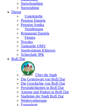
Snowboarding
Snowtubing
Dienst
Unterkünfte
Penzion Daniela
Penzion Arnika
Verpflegung
Restaurant Daniela
Firmen
Novako
Tankstelle OMV
Sportcentrum Klínovec
Schischule JPK
Boží Dar
Über die Stadt
Die Gegenwart von Boží Dar
Die Geschichte von Boží Dar
Persönlichkeiten in Boží Dar
Anreise und Parken in Boží Dar
Stadtplan der Stadt Boží Dar
Wettervorhersage
Fotogalerie