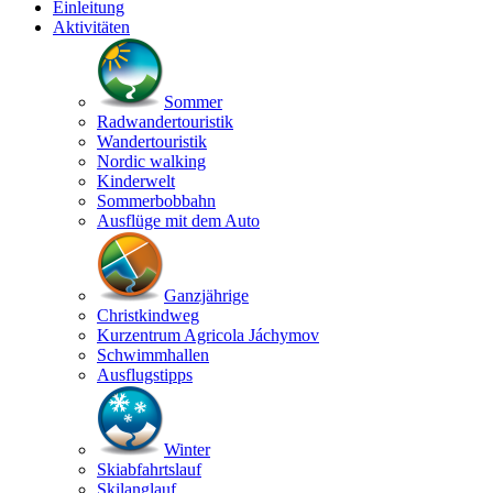
Einleitung
Aktivitäten
Sommer
Radwandertouristik
Wandertouristik
Nordic walking
Kinderwelt
Sommerbobbahn
Ausflüge mit dem Auto
Ganzjährige
Christkindweg
Kurzentrum Agricola Jáchymov
Schwimmhallen
Ausflugstipps
Winter
Skiabfahrtslauf
Skilanglauf