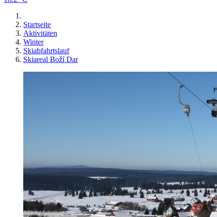
Startseite
Aktivitäten
Winter
Skiabfahrtslauf
Skiareal Boží Dar