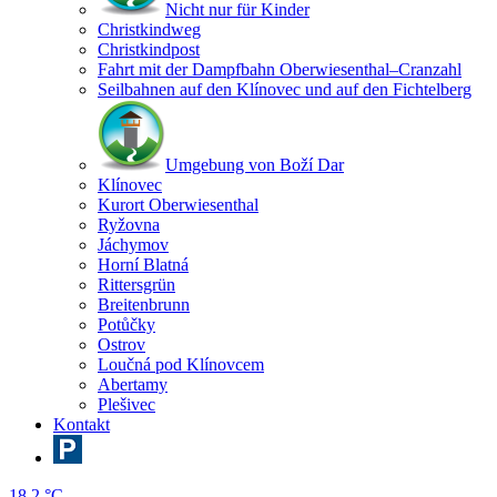
Nicht nur für Kinder
Christkindweg
Christkindpost
Fahrt mit der Dampfbahn Oberwiesenthal–Cranzahl
Seilbahnen auf den Klínovec und auf den Fichtelberg
Umgebung von Boží Dar
Klínovec
Kurort Oberwiesenthal
Ryžovna
Jáchymov
Horní Blatná
Rittersgrün
Breitenbrunn
Potůčky
Ostrov
Loučná pod Klínovcem
Abertamy
Plešivec
Kontakt
18.2 °C