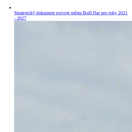
Strategický dokument rozvoje města Boží Dar pro roky 2021
- 2027