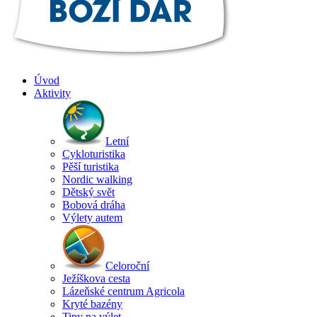
Úvod
Aktivity
Letní
Cykloturistika
Pěší turistika
Nordic walking
Dětský svět
Bobová dráha
Výlety autem
Celoroční
Ježíškova cesta
Lázeňské centrum Agricola
Kryté bazény
Tipy na výlet