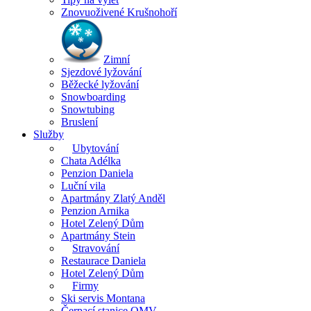
Znovuoživené Krušnohoří
Zimní
Sjezdové lyžování
Běžecké lyžování
Snowboarding
Snowtubing
Bruslení
Služby
Ubytování
Chata Adélka
Penzion Daniela
Luční vila
Apartmány Zlatý Anděl
Penzion Arnika
Hotel Zelený Dům
Apartmány Stein
Stravování
Restaurace Daniela
Hotel Zelený Dům
Firmy
Ski servis Montana
Čerpací stanice OMV