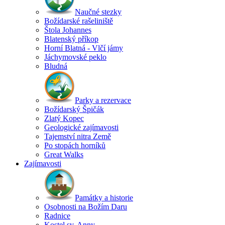
Naučné stezky
Božídarské rašeliniště
Štola Johannes
Blatenský příkop
Horní Blatná - Vlčí jámy
Jáchymovské peklo
Bludná
Parky a rezervace
Božídarský Špičák
Zlatý Kopec
Geologické zajímavosti
Tajemství nitra Země
Po stopách horníků
Great Walks
Zajímavosti
Památky a historie
Osobnosti na Božím Daru
Radnice
Kostel sv. Anny