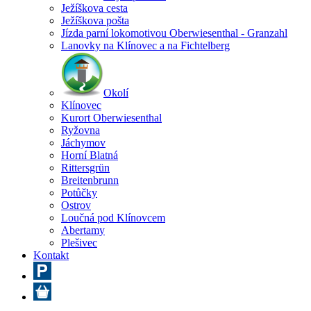
Ježíškova cesta
Ježíškova pošta
Jízda parní lokomotivou Oberwiesenthal - Granzahl
Lanovky na Klínovec a na Fichtelberg
Okolí
Klínovec
Kurort Oberwiesenthal
Ryžovna
Jáchymov
Horní Blatná
Rittersgrün
Breitenbrunn
Potůčky
Ostrov
Loučná pod Klínovcem
Abertamy
Plešivec
Kontakt