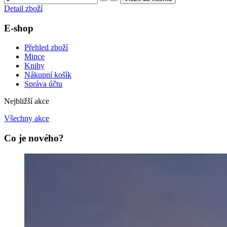
Detail zboží
E-shop
Přehled zboží
Mince
Knihy
Nákupní košík
Správa účtu
Nejbližší akce
Všechny akce
Co je nového?