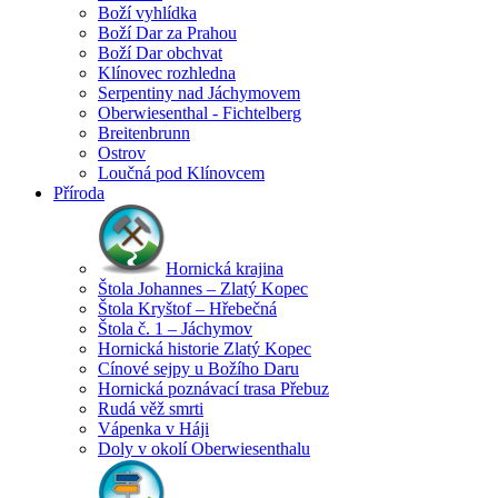
Boží vyhlídka
Boží Dar za Prahou
Boží Dar obchvat
Klínovec rozhledna
Serpentiny nad Jáchymovem
Oberwiesenthal - Fichtelberg
Breitenbrunn
Ostrov
Loučná pod Klínovcem
Příroda
Hornická krajina
Štola Johannes – Zlatý Kopec
Štola Kryštof – Hřebečná
Štola č. 1 – Jáchymov
Hornická historie Zlatý Kopec
Cínové sejpy u Božího Daru
Hornická poznávací trasa Přebuz
Rudá věž smrti
Vápenka v Háji
Doly v okolí Oberwiesenthalu