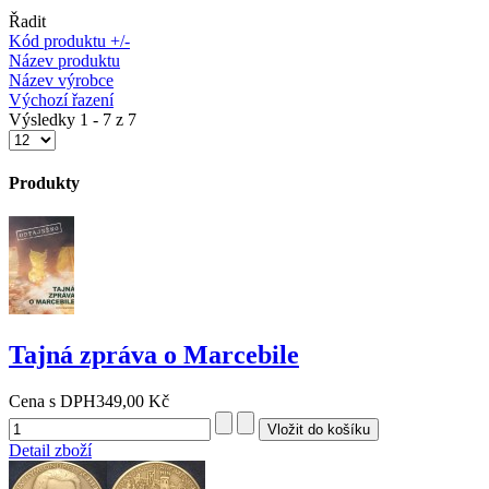
Řadit
Kód produktu +/-
Název produktu
Název výrobce
Výchozí řazení
Výsledky 1 - 7 z 7
Produkty
Tajná zpráva o Marcebile
Cena s DPH
349,00 Kč
Detail zboží