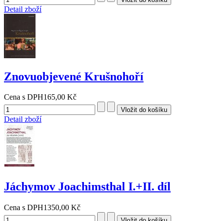
Detail zboží
Znovuobjevené Krušnohoří
Cena s DPH
165,00 Kč
Detail zboží
Jáchymov Joachimsthal I.+II. díl
Cena s DPH
1350,00 Kč